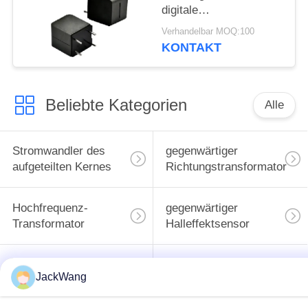
digitale
Leistungsverstärker
Verhandelbar MOQ:100
und Car-Audio-
KONTAKT
Systeme
Beliebte Kategorien
Alle
Stromwandler des
gegenwärtiger
aufgeteilten Kernes
Richtungstransformator
Hochfrequenz-
gegenwärtiger
Transformator
Halleffektsensor
BAD Energie-
Oberflächenbergenergieind
JackWang
Induktor