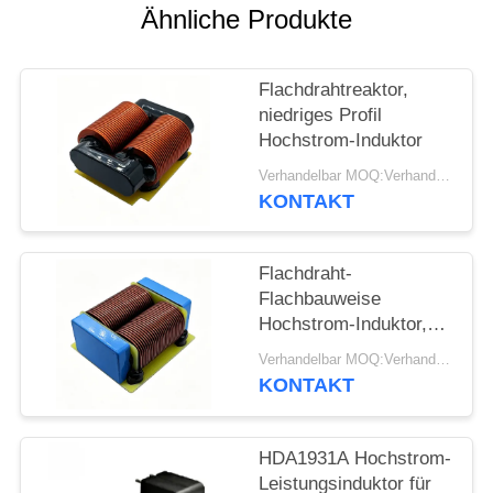
Ähnliche Produkte
PRIVACY
POLICY
Flachdrahtreaktor,
niedriges Profil
Hochstrom-Induktor
Verhandelbar MOQ:Verhandlung
KONTAKT
Flachdraht-
Flachbauweise
Hochstrom-Induktor,
Drossel
Verhandelbar MOQ:Verhandlung
KONTAKT
HDA1931A Hochstrom-
Leistungsinduktor für