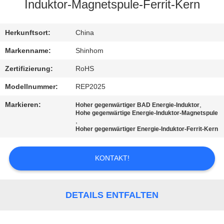
QUALITÄTSKONTROLLE
Induktor-Magnetspule-Ferrit-Kern
KONTAKTIEREN
Herkunftsort:
China
SIE
Markenname:
Shinhom
UNS
Zertifizierung:
RoHS
Modellnummer:
REP2025
NEUIGKEITEN
Markieren:
,
Hoher gegenwärtiger BAD Energie-Induktor
Hohe gegenwärtige Energie-Induktor-Magnetspule
,
RECHTSSACHEN
Hoher gegenwärtiger Energie-Induktor-Ferrit-Kern
ANGEBOT
KONTAKT!
ANFORDERN
DETAILS ENTFALTEN
SITEMAP