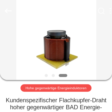
2026
Shaanxi
Shinhom
Enterprise
Co.,Ltd.
All
Rights
Reserved.
HEIM
PRODUKTE
VIDEOS
ÜBER
UNS
Hohe gegenwärtige Energieinduktoren
WERKSBESICHTIGUNG
Kundenspezifischer Flachkupfer-Draht
hoher gegenwärtiger BAD Energie-