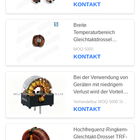
QUALITÄTSKONTROLLE
KONTAKT
KONTAKTIEREN
Breite
58
SIE
Temperaturbereich
Hochfrequenz-
UNS
Gleichtaktdrossel
TRF2606H-103Y -40°C
Transformator
MOQ:5000
bis +105°C für
KONTAKT
NEUIGKEITEN
Automobilelektronik und
Industrieautomation
Bei der Verwendung von
RECHTSSACHEN
Geräten mit niedrigem
Verlust wird der Vorteil
32
ANGEBOT
des Verbrauchs in einem
Verhandelbar MOQ:5000 Stück
gegenwärtiger
bestimmten Bereich
KONTAKT
ANFORDERN
berücksichtigt.
Halleffektsensor
SITEMAP
Hochfrequenz-Ringkern-
Gleichtakt-Drossel TRF-