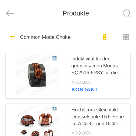
2026
Shaanxi
Shinhom
Enterprise
Produkte
Co.,Ltd.
All
Rights
Reserved.
HEIM
57
Common Mode Choke
Stromwandler des
PRODUKTE
aufgeteilten Kernes
Induktivität für den
gemeinsamen Modus
VIDEOS
SQ2516-6R8Y für die
EMI-Filterung von
MOQ:1000
SMPS- und
ÜBER
KONTAKT
Kommunikationsgeräten
62
UNS
gegenwärtiger
Hochstrom-Gleichtakt-
WERKSBESICHTIGUNG
Drosselspule TRF-Serie
Richtungstransformator
für AC/DC- und DC/DC-
Leitungsfilterung
MOQ:1000