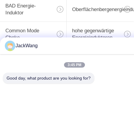
20
BAD Energie-
Oberflächenbergenergieind
Induktor
Ethernet Lan-
Transformator
Common Mode
hohe gegenwärtige
Choke
Energieinduktoren
JackWang
Unterzeichnen
3:45 PM
19
Good day, what product are you looking for?
Sie
Rf-Transformator
23