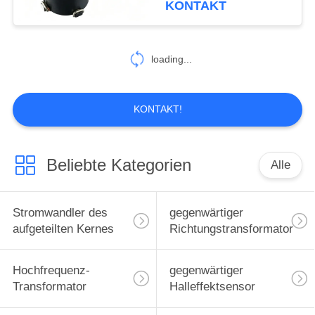
KONTAKT
17
loading...
Chipinduktor
KONTAKT!
Beliebte Kategorien
Alle
27
Tonfrequenz-
Stromwandler des
gegenwärtiger
Transformator
aufgeteilten Kernes
Richtungstransformator
Hochfrequenz-
gegenwärtiger
Transformator
Halleffektsensor