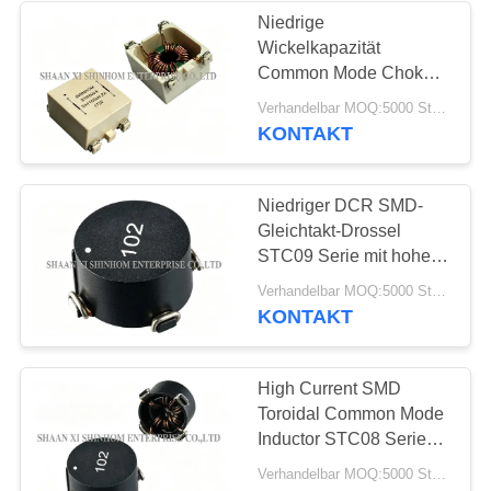
Niedrige
Wickelkapazität
167
Common Mode Choke
Common Mode
STR0903 Serie UL94-
Verhandelbar MOQ:5000 Stück
V0 zur Unterdrückung
KONTAKT
Choke
von Interferenzen im
Common-Mode
Niedriger DCR SMD-
Gleichtakt-Drossel
STC09 Serie mit hohem
Sättigungskern für DC-
47
Verhandelbar MOQ:5000 Stück
DC-Wandlung und
KONTAKT
hohe gegenwärtige
Eingangsfilterung
Energieinduktoren
High Current SMD
Toroidal Common Mode
Inductor STC08 Serie
200μH-20mH zur
Verhandelbar MOQ:5000 Stück
EMI/RFI-Unterdrückung