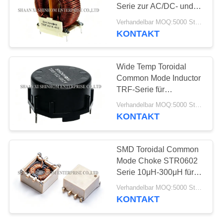
Serie zur AC/DC- und
PRIVACY
DC/DC-
Verhandelbar MOQ:5000 Stück
POLICY
Leitungsrauschunterdrückung
KONTAKT
55
BAD Energie-
Wide Temp Toroidal
Induktor
Common Mode Inductor
TRF-Serie für
LCD/PDP-Fernseher
Verhandelbar MOQ:5000 Stück
und
KONTAKT
Computerperipheriegeräte
56
SMD Toroidal Common
Mode Choke STR0602
Oberflächenbergenergie
Serie 10μH-300μH für
Stromversorgungen im
Verhandelbar MOQ:5000 Stück
Schaltmodus
KONTAKT