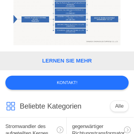
QUALITÄTSKONTROLLE
KONTAKTIEREN
SIE
UNS
NEUIGKEITEN
LERNEN SIE MEHR
RECHTSSACHEN
KONTAKT!
ANGEBOT
ANFORDERN
Beliebte Kategorien
Alle
SITEMAP
Stromwandler des
gegenwärtiger
aufgeteilten Kernes
Richtungstransformator