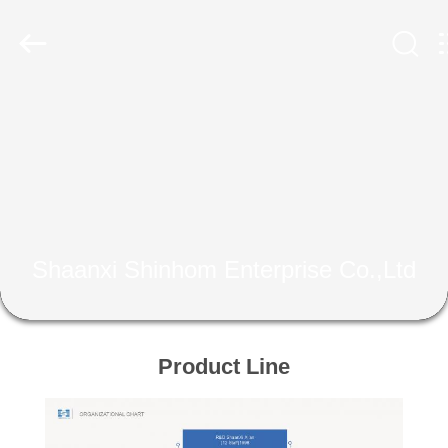
2026
Shaanxi
Shinhom
Enterprise
Co.,Ltd.
All
Rights
Reserved.
HEIM
PRODUKTE
VIDEOS
Shaanxi Shinhom Enterprise Co.,Ltd
ÜBER
UNS
Product Line
WERKSBESICHTIGUNG