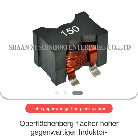
2026
Shaanxi
Shinhom
Enterprise
Co.,Ltd.
All
Rights
Reserved.
HEIM
PRODUKTE
VIDEOS
ÜBER
UNS
Hohe gegenwärtige Energieinduktoren
WERKSBESICHTIGUNG
Oberflächenberg-flacher hoher
gegenwärtiger Induktor-