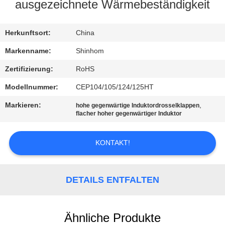
QUALITÄTSKONTROLLE
ausgezeichnete Wärmebeständigkeit
KONTAKTIEREN
Herkunftsort:
China
SIE
Markenname:
Shinhom
UNS
Zertifizierung:
RoHS
Modellnummer:
CEP104/105/124/125HT
NEUIGKEITEN
Markieren:
,
hohe gegenwärtige Induktordrosselklappen
flacher hoher gegenwärtiger Induktor
RECHTSSACHEN
KONTAKT!
ANGEBOT
ANFORDERN
DETAILS ENTFALTEN
SITEMAP
Ähnliche Produkte