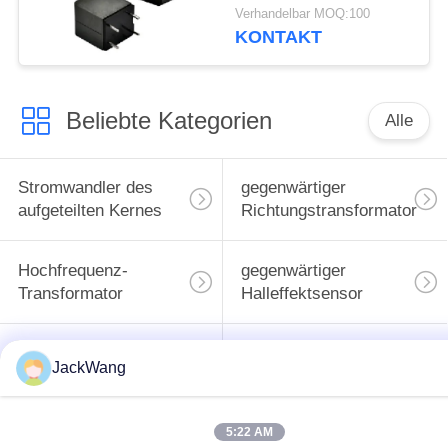
Leistungsverstärker
Verhandelbar MOQ:100
und Car-Audio-
KONTAKT
Systeme
Beliebte Kategorien
Alle
Stromwandler des
gegenwärtiger
aufgeteilten Kernes
Richtungstransformator
Hochfrequenz-
gegenwärtiger
Transformator
Halleffektsensor
BAD Energie-
Oberflächenbergenergieind
JackWang
Induktor
5:22 AM
Common Mode
hohe gegenwärtige