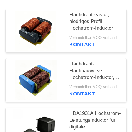
PRIVACY
Flachdrahtreaktor,
POLICY
niedriges Profil
Hochstrom-Induktor
Verhandelbar MOQ:Verhandlung
KONTAKT
Flachdraht-
Flachbauweise
Hochstrom-Induktor,
Drossel
Verhandelbar MOQ:Verhandlung
KONTAKT
HDA1931A Hochstrom-
Leistungsinduktor für
digitale