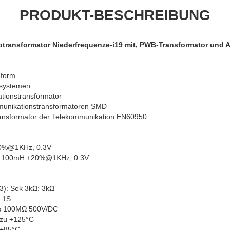
PRODUKT-BESCHREIBUNG
ransformator Niederfrequenze-i19 mit, PWB-Transformator und A
nform
iosystemen
ationstransformator
nikationstransformatoren SMD
Transformator der Telekommunikation EN60950
±20%@1KHz, 0.3V
mH ±20%@1KHz, 0.3V
-3): Sek 3kΩ: 3kΩ
, 1S
als 100MΩ 500V/DC
 zu +125°C
 +85°C