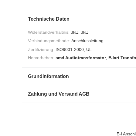
Technische Daten
Widerstandverhältnis:
3kΩ: 3kΩ
Verbindungsmethode:
Anschlussleitung
Zertifizierung:
ISO9001-2000, UL
Hervorheben:
smd Audiotransformator
,
E-Iart Transf
Grundinformation
Zahlung und Versand AGB
E-I Ansch