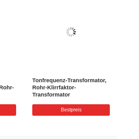
Tonfrequenz-Transformator,
Teil
Rohr-
Rohr-Klirrfaktor-
Mikr
Transformator
Tran
Nied
Bestpreis