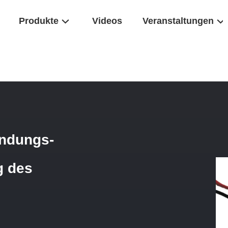
Produkte
Videos
Veranstaltungen
nschlussleitungs-Verbindungs-NiederfrequenzHochleistung Des Audiotr
indungs-
g des