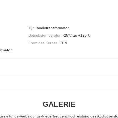
Typ:
Audiotransformator
Betriebstemperatur:
-25℃ zu +125℃
Form des Kernes:
EI19
ormator
GALERIE
lussleitungs-Verbindungs-NiederfrequenzHochleistung des Audiotransf