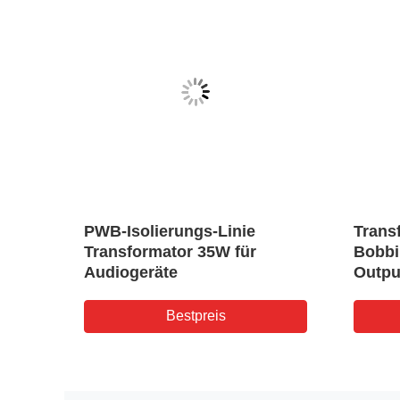
n des
PWB-Isolierungs-Linie
Trans
Transformator 35W für
Bobbi
Audiogeräte
Outpu
ISO90
Bestpreis