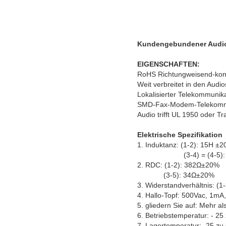
Kundengebundener Audiot
EIGENSCHAFTEN:
RoHS Richtungweisend-ko
Weit verbreitet in den Aud
Lokalisierter Telekommunik
SMD-Fax-Modem-Telekommu
Audio trifft UL 1950 oder 
Elektrische Spezifikation
1. Induktanz: (1-2): 15H 
(3-4) = (4-5): 100
2. RDC: (1-2): 382Ω±20%
(3-5): 34Ω±20%
3. Widerstandverhältnis: (1
4. Hallo-Topf: 500Vac, 1mA
5. gliedern Sie auf: Mehr 
6.
Betriebstemperatur: - 25
7.
Lagertemperatur: -25 zu