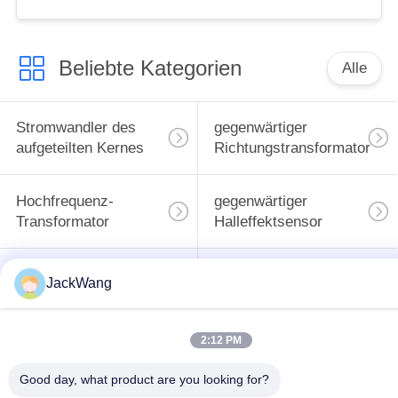
Beliebte Kategorien
Alle
Stromwandler des
gegenwärtiger
aufgeteilten Kernes
Richtungstransformator
Hochfrequenz-
gegenwärtiger
Transformator
Halleffektsensor
BAD Energie-
JackWang
Oberflächenbergenergieind
Induktor
2:12 PM
Common Mode
hohe gegenwärtige
Choke
Energieinduktoren
Good day, what product are you looking for?