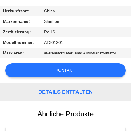
QUALITÄTSKONTROLLE
Herkunftsort:
China
KONTAKTIEREN
Markenname:
Shinhom
SIE
Zertifizierung:
RoHS
UNS
Modellnummer:
AT301201
Markieren:
,
af-Transformator
smd Audiotransformator
NEUIGKEITEN
KONTAKT!
RECHTSSACHEN
DETAILS ENTFALTEN
ANGEBOT
ANFORDERN
Ähnliche Produkte
SITEMAP