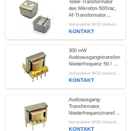
Teiler-Transformator
PRIVACY
des Mikrofon-500Vac,
Af-Transformator
POLICY
Niederfrequenz
Verhandelbar MOQ:Verhandlung
KONTAKT
300 mW
Audioausgangstransformato
Niederfrequenz 50 / 60
Hz
Verhandelbar MOQ:Verhandlung
KONTAKT
Audioausgang-
Transformator,
Niederfrequenztransformator
Audiosignal-
Verhandelbar MOQ:Verhandlung
Transformator
KONTAKT