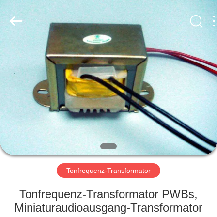
2026
Shaanxi
Shinhom
Enterprise
Co.,Ltd.
All
Rights
Reserved.
HEIM
PRODUKTE
VIDEOS
ÜBER
UNS
Tonfrequenz-Transformator
WERKSBESICHTIGUNG
Tonfrequenz-Transformator PWBs,
Miniaturaudioausgang-Transformator