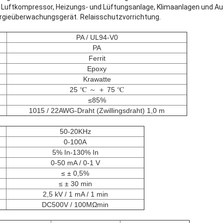
, Luftkompressor, Heizungs- und Lüftungsanlage, Klimaanlagen und 
ergieüberwachungsgerät.
Relaisschutzvorrichtung.
PA / UL94-V0
PA
Ferrit
Epoxy
Krawatte
25 ℃ ～ ＋ 75 ℃
≤85%
1015 / 22AWG-Draht (Zwillingsdraht) 1,0 m
50-20KHz
0-100A
5% In-130% In
0-50 mA / 0-1 V
≤ ± 0,5%
≤ ± 30 min
2,5 kV / 1 mA / 1 min
DC500V / 100MΩmin