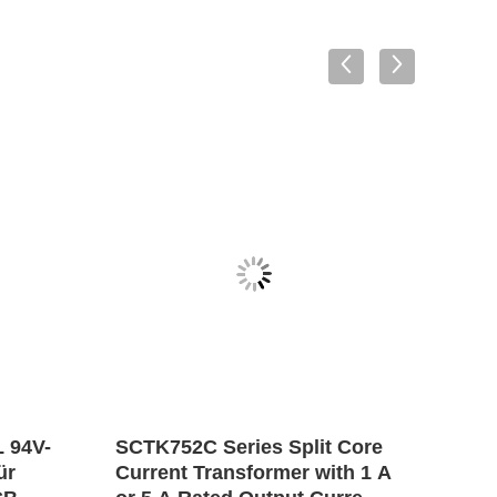
 94V-
SCTK752C Series Split Core
Schu
ür
Current Transformer with 1 A
ACST