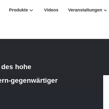
Produkte
Videos
Veranstaltungen
nes
/
Niedriger Energieverbrauch Des Hohe Genauigkeits-Aufgeteilter
 des hohe
Kern-gegenwärtiger