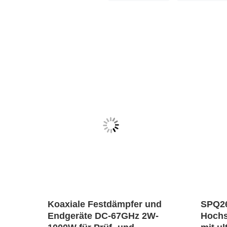
er
Koaxiale Festdämpfer und
SPQ2
er
Endgeräte DC-67GHz 2W-
Hochs