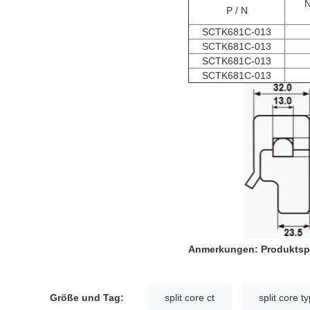
N
P / N
SCTK681C-013
SCTK681C-013
SCTK681C-013
SCTK681C-013
Anmerkungen: Produktspe
Größe und Tag:
split core ct
split core t