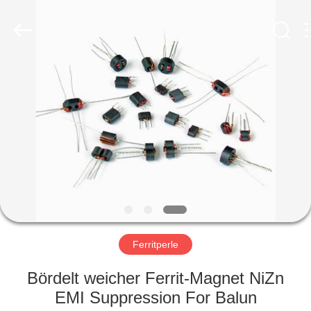
2026
Shaanxi
Shinhom
Enterprise
Co.,Ltd.
All
Rights
Reserved.
HEIM
PRODUKTE
VIDEOS
ÜBER
UNS
Ferritperle
WERKSBESICHTIGUNG
Bördelt weicher Ferrit-Magnet NiZn
EMI Suppression For Balun