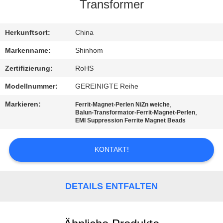
QUALITÄTSKONTROLLE
Transformer
KONTAKTIEREN
Herkunftsort:
China
SIE
Markenname:
Shinhom
UNS
Zertifizierung:
RoHS
Modellnummer:
GEREINIGTE Reihe
NEUIGKEITEN
Markieren:
,
Ferrit-Magnet-Perlen NiZn weiche
,
Balun-Transformator-Ferrit-Magnet-Perlen
EMI Suppression Ferrite Magnet Beads
RECHTSSACHEN
KONTAKT!
ANGEBOT
ANFORDERN
DETAILS ENTFALTEN
SITEMAP