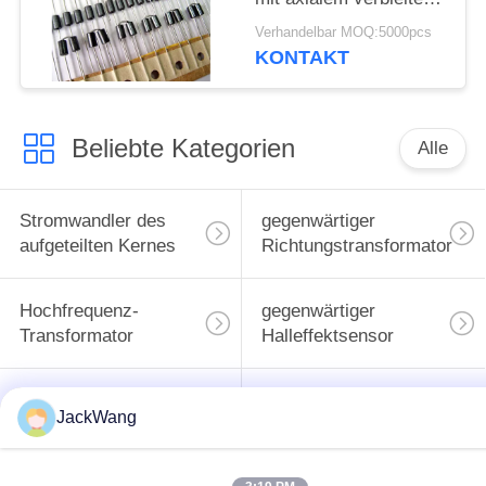
geregelt
Verhandelbar MOQ:5000pcs
KONTAKT
Beliebte Kategorien
Alle
Stromwandler des
gegenwärtiger
aufgeteilten Kernes
Richtungstransformator
Hochfrequenz-
gegenwärtiger
Transformator
Halleffektsensor
BAD Energie-
Oberflächenbergenergieind
JackWang
Induktor