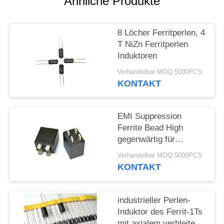
Ähnliche Produkte
PRIVACY
POLICY
8 Löcher Ferritperlen, 4
T NiZn Ferritperlen
Induktoren
Verhandelbar MOQ:5000PCS
KONTAKT
EMI Suppression
Ferrite Bead High
gegenwärtig für
Rauschfilterungs-
Verhandelbar MOQ:5000PCS
Geräte
KONTAKT
industrieller Perlen-
Induktor des Ferrit-1Ts
mit axialem verbleitem