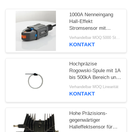
PRIVACY
1000A Nenneingang
POLICY
Hall-Effekt
Stromsensor mit
galvanischer Trennung
Verhandelbar MOQ:5000 Stück
und ±15V
KONTAKT
Versorgungsspannungskle
am Stromwandler
Hochpräzise
Rogowski-Spule mit 1A
bis 500kA Bereich und
±0,2% Linearität für
Verhandelbar MOQ:Linearität
genaue AC-
KONTAKT
Strommessung
Hohe Präzisions-
gegenwärtiger
Halleffektsensor für