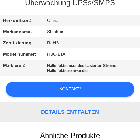
QUALITÄTSKONTROLLE
Überwachung UPSs/SMPS
KONTAKTIEREN
Herkunftsort:
China
SIE
Markenname:
Shinhom
UNS
Zertifizierung:
RoHS
Modellnummer:
HBC-LTA
NEUIGKEITEN
Markieren:
,
Halleffektsensor des basierten Stroms
Halleffektstromwandler
RECHTSSACHEN
KONTAKT!
ANGEBOT
ANFORDERN
DETAILS ENTFALTEN
SITEMAP
Ähnliche Produkte