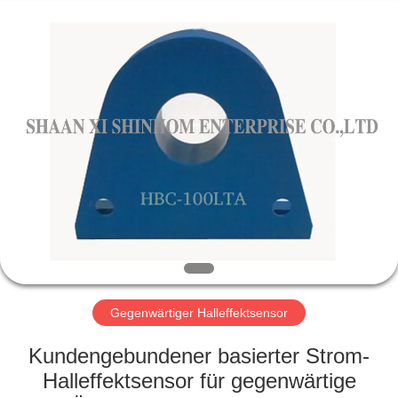
2026
Shaanxi
Shinhom
Enterprise
Co.,Ltd.
All
Rights
Reserved.
HEIM
PRODUKTE
VIDEOS
ÜBER
UNS
Gegenwärtiger Halleffektsensor
WERKSBESICHTIGUNG
Kundengebundener basierter Strom-
Halleffektsensor für gegenwärtige