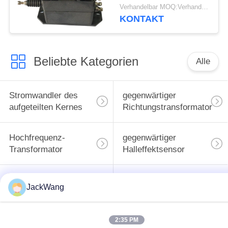
Frequenz-Steuergerät
Verhandelbar MOQ:Verhandlung
KONTAKT
Beliebte Kategorien
Alle
Stromwandler des
gegenwärtiger
aufgeteilten Kernes
Richtungstransformator
Hochfrequenz-
gegenwärtiger
Transformator
Halleffektsensor
BAD Energie-
Oberflächenbergenergieind
JackWang
Induktor
2:35 PM
Common Mode
hohe gegenwärtige