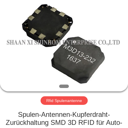
2026
Shaanxi
Shinhom
Enterprise
Co.,Ltd.
All
Rights
Reserved.
HEIM
PRODUKTE
VIDEOS
ÜBER
UNS
Rfid Spulenantenne
WERKSBESICHTIGUNG
Spulen-Antennen-Kupferdraht-
Zurückhaltung SMD 3D RFID für Auto-