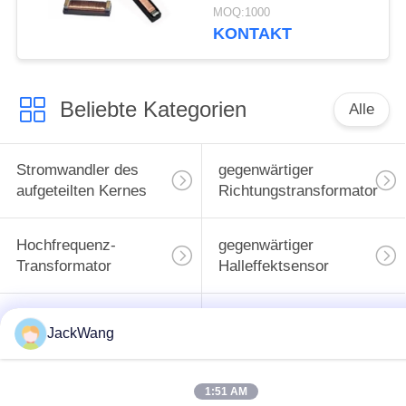
kompakter Ausführung
MOQ:1000
für Immobilizer und
KONTAKT
Zugangskontrolle
Beliebte Kategorien
Alle
Stromwandler des
gegenwärtiger
aufgeteilten Kernes
Richtungstransformator
Hochfrequenz-
gegenwärtiger
Transformator
Halleffektsensor
BAD Energie-
Oberflächenbergenergieind
JackWang
Induktor
1:51 AM
Common Mode
hohe gegenwärtige