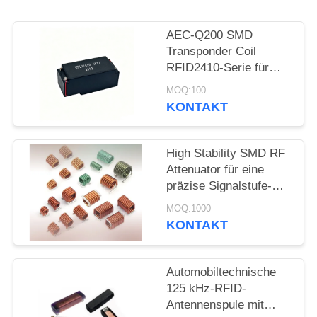
PRIVACY
AEC-Q200 SMD
POLICY
Transponder Coil
RFID2410-Serie für
passive Schlüssellose
MOQ:100
Eingabesysteme
KONTAKT
High Stability SMD RF
Attenuator für eine
präzise Signalstufe-
Kontrolle über einen
MOQ:1000
breiten
KONTAKT
Frequenzbereich
Automobiltechnische
125 kHz-RFID-
Antennenspule mit