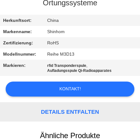
QUALITÄTSKONTROLLE
Ortungssysteme
KONTAKTIEREN
Herkunftsort:
China
SIE
Markenname:
Shinhom
UNS
Zertifizierung:
RoHS
Modellnummer:
Reihe M3D13
NEUIGKEITEN
Markieren:
,
rfid Transponderspule
Aufladungsspule Qi-Radioapparates
RECHTSSACHEN
KONTAKT!
ANGEBOT
ANFORDERN
DETAILS ENTFALTEN
SITEMAP
Ähnliche Produkte