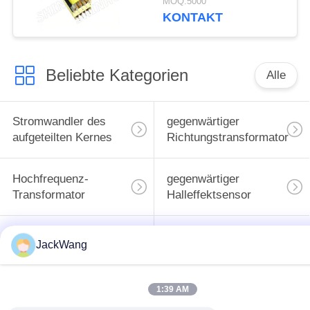
MOQ:5000
mit kundenspezifischen
KONTAKT
Designs erhältlich
Beliebte Kategorien
Alle
Stromwandler des
gegenwärtiger
aufgeteilten Kernes
Richtungstransformator
Hochfrequenz-
gegenwärtiger
Transformator
Halleffektsensor
BAD Energie-
Oberflächenbergenergieind
JackWang
Induktor
1:39 AM
Common Mode
hohe gegenwärtige
Choke
Energieinduktoren