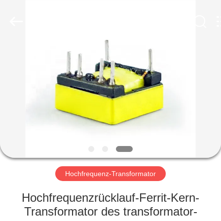
2026
Shaanxi
Shinhom
Enterprise
Co.,Ltd.
All
Rights
Reserved.
HEIM
PRODUKTE
VIDEOS
ÜBER
UNS
Hochfrequenz-Transformator
WERKSBESICHTIGUNG
Hochfrequenzrücklauf-Ferrit-Kern-
Transformator des transformator-