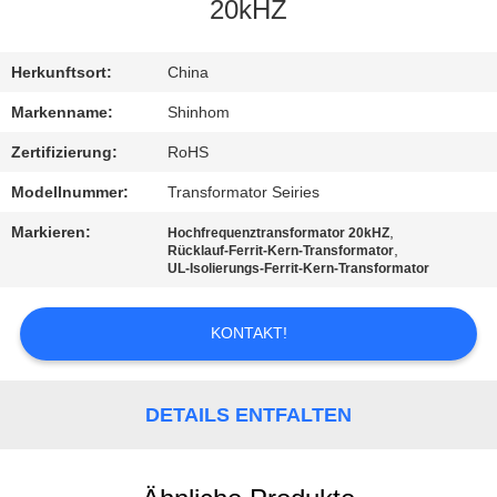
QUALITÄTSKONTROLLE
20kHZ
KONTAKTIEREN
Herkunftsort:
China
SIE
Markenname:
Shinhom
UNS
Zertifizierung:
RoHS
Modellnummer:
Transformator Seiries
NEUIGKEITEN
Markieren:
,
Hochfrequenztransformator 20kHZ
,
Rücklauf-Ferrit-Kern-Transformator
UL-Isolierungs-Ferrit-Kern-Transformator
RECHTSSACHEN
KONTAKT!
ANGEBOT
ANFORDERN
DETAILS ENTFALTEN
SITEMAP