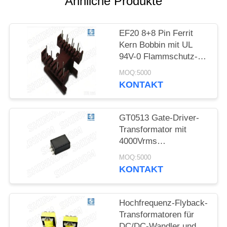
Ähnliche Produkte
PRIVACY
POLICY
EF20 8+8 Pin Ferrit
Kern Bobbin mit UL
94V-0 Flammschutz-
PET-Material für
MOQ:5000
Flyback-
KONTAKT
Transformatoren
GT0513 Gate-Driver-
Transformator mit
4000Vrms
Grundisolation, Push-
MOQ:5000
Pull-Topologie und
KONTAKT
AEC-Q200-Konformität
für IGBT- und
MOSFET-Gate-Drive
Hochfrequenz-Flyback-
Transformatoren für
DC/DC-Wandler und