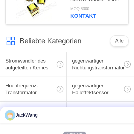
Schaltnetzteilanwendungen
MOQ:5000
mit kundenspezifischen
KONTAKT
Designs erhältlich
Beliebte Kategorien
Alle
Stromwandler des
gegenwärtiger
aufgeteilten Kernes
Richtungstransformator
Hochfrequenz-
gegenwärtiger
Transformator
Halleffektsensor
BAD Energie-
Oberflächenbergenergieind
JackWang
Induktor