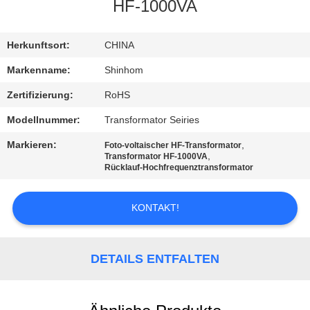
QUALITÄTSKONTROLLE
HF-1000VA
KONTAKTIEREN
Herkunftsort:
CHINA
SIE
Markenname:
Shinhom
UNS
Zertifizierung:
RoHS
Modellnummer:
Transformator Seiries
NEUIGKEITEN
Markieren:
,
Foto-voltaischer HF-Transformator
,
Transformator HF-1000VA
Rücklauf-Hochfrequenztransformator
RECHTSSACHEN
KONTAKT!
ANGEBOT
ANFORDERN
DETAILS ENTFALTEN
SITEMAP