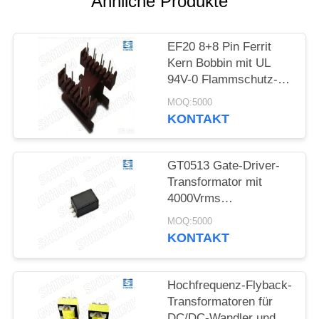
Ähnliche Produkte
PRIVACY
POLICY
EF20 8+8 Pin Ferrit
Kern Bobbin mit UL
94V-0 Flammschutz-
PET-Material für
MOQ:5000
Flyback-
KONTAKT
Transformatoren
GT0513 Gate-Driver-
Transformator mit
4000Vrms
Grundisolation, Push-
MOQ:5000
Pull-Topologie und
KONTAKT
AEC-Q200-Konformität
für IGBT- und
MOSFET-Gate-Drive
Hochfrequenz-Flyback-
Transformatoren für
DC/DC-Wandler und