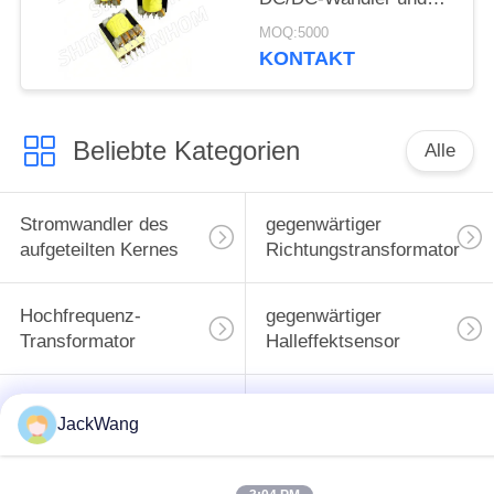
Schaltnetzteilanwendungen
MOQ:5000
mit kundenspezifischen
KONTAKT
Designs erhältlich
Beliebte Kategorien
Alle
Stromwandler des
gegenwärtiger
aufgeteilten Kernes
Richtungstransformator
Hochfrequenz-
gegenwärtiger
Transformator
Halleffektsensor
BAD Energie-
Oberflächenbergenergieind
JackWang
Induktor