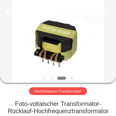
2026
Shaanxi
Shinhom
Enterprise
Co.,Ltd.
All
Rights
Reserved.
HEIM
PRODUKTE
VIDEOS
ÜBER
UNS
Hochfrequenz-Transformator
WERKSBESICHTIGUNG
Foto-voltaischer Transformator-
Rücklauf-Hochfrequenztransformator