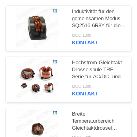
PRIVACY
Induktivität für den
POLICY
gemeinsamen Modus
SQ2516-6R8Y für die
EMI-Filterung von
MOQ:1000
SMPS- und
KONTAKT
Kommunikationsgeräten
Hochstrom-Gleichtakt-
Drosselspule TRF-
Serie für AC/DC- und
DC/DC-
MOQ:1000
Leitungsfilterung
KONTAKT
Breite
Temperaturbereich
Gleichtaktdrossel
TRF2606H-103Y -40°C