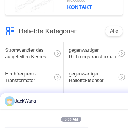
MOQ:5000
bis +105°C für
KONTAKT
Automobilelektronik
und
Industrieautomation
Beliebte Kategorien
Alle
Stromwandler des
gegenwärtiger
aufgeteilten Kernes
Richtungstransformator
Hochfrequenz-
gegenwärtiger
Transformator
Halleffektsensor
BAD Energie-
Oberflächenbergenergieind
JackWang
Induktor
5:36 AM
Common Mode
hohe gegenwärtige
Choke
Energieinduktoren