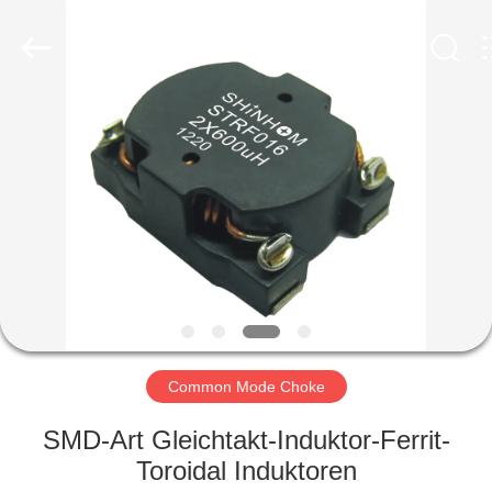
2026
Shaanxi
Shinhom
Enterprise
Co.,Ltd.
All
Rights
Reserved.
HEIM
PRODUKTE
VIDEOS
ÜBER
UNS
Common Mode Choke
WERKSBESICHTIGUNG
SMD-Art Gleichtakt-Induktor-Ferrit-
Toroidal Induktoren