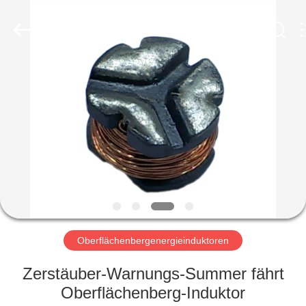
2026
Shaanxi
Shinhom
Enterprise
Co.,Ltd.
All
Rights
Reserved.
HEIM
PRODUKTE
VIDEOS
ÜBER
UNS
Oberflächenbergenergieinduktoren
WERKSBESICHTIGUNG
Zerstäuber-Warnungs-Summer fährt
Oberflächenberg-Induktor