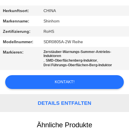
QUALITÄTSKONTROLLE
Herkunftsort:
CHINA
KONTAKTIEREN
Markenname:
Shinhom
SIE
Zertifizierung:
RoHS
UNS
Modellnummer:
SDR0805A-2W Reihe
Markieren:
Zerstäuber-Warnungs-Summer-Antriebs-
NEUIGKEITEN
Induktoren
,
,
SMD-Oberflächenberg-Induktor
Drei Führungs-Oberflächen-Berg-Induktor
RECHTSSACHEN
KONTAKT!
ANGEBOT
ANFORDERN
DETAILS ENTFALTEN
SITEMAP
Ähnliche Produkte