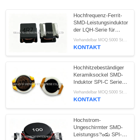
PRIVACY
Hochfrequenz-Ferrit-
POLICY
SMD-Leistungsinduktor
der LQH-Serie für
drahtlose
Verhandelbar MOQ:5000 Stück
Kommunikations- und
KONTAKT
Netzwerksysteme
Hochhitzebeständiger
Keramiksockel SMD-
Induktor SPI-C Serie
für Set-Top-Boxen und
Verhandelbar MOQ:5000 Stück
Server
KONTAKT
Hochstrom-
Ungeschirmter SMD-
Leistungssెండు SPI-