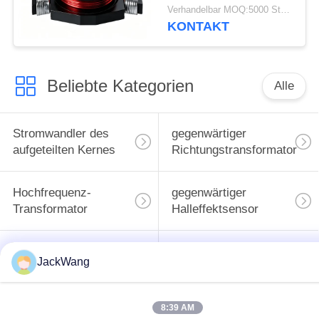
HC-Serie für
Verhandelbar MOQ:5000 Stück
Niederspannungs-DC-
KONTAKT
DC-Wandler
Beliebte Kategorien
Alle
Stromwandler des
gegenwärtiger
aufgeteilten Kernes
Richtungstransformator
Hochfrequenz-
gegenwärtiger
Transformator
Halleffektsensor
BAD Energie-
Oberflächenbergenergieind
JackWang
Induktor
8:39 AM
Common Mode
hohe gegenwärtige