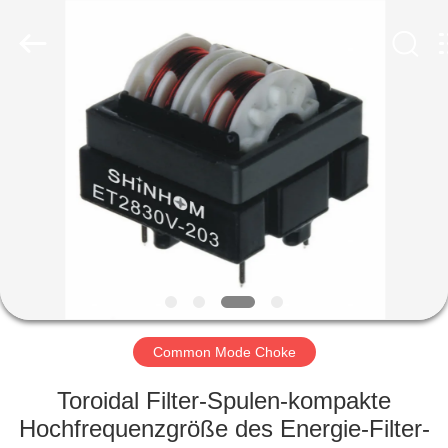
2026
Shaanxi
Shinhom
Enterprise
Co.,Ltd.
All
Rights
Reserved.
HEIM
PRODUKTE
VIDEOS
ÜBER
UNS
Common Mode Choke
WERKSBESICHTIGUNG
Toroidal Filter-Spulen-kompakte
Hochfrequenzgröße des Energie-Filter-