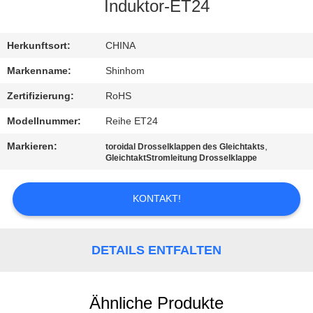
QUALITÄTSKONTROLLE
Induktor-ET24
KONTAKTIEREN
Herkunftsort:
CHINA
SIE
Markenname:
Shinhom
UNS
Zertifizierung:
RoHS
Modellnummer:
Reihe ET24
NEUIGKEITEN
Markieren:
,
toroidal Drosselklappen des Gleichtakts
GleichtaktStromleitung Drosselklappe
RECHTSSACHEN
KONTAKT!
ANGEBOT
ANFORDERN
DETAILS ENTFALTEN
SITEMAP
Ähnliche Produkte