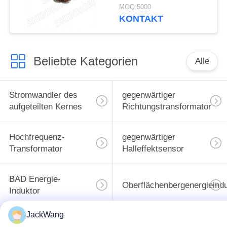
TRF2606H-103Y -40°C
MOQ:5000
bis +105°C für
KONTAKT
Automobilelektronik
und
Industrieautomation
Beliebte Kategorien
Alle
Stromwandler des
gegenwärtiger
aufgeteilten Kernes
Richtungstransformator
Hochfrequenz-
gegenwärtiger
Transformator
Halleffektsensor
BAD Energie-
Oberflächenbergenergieind
Induktor
JackWang
Common Mode
hohe gegenwärtige