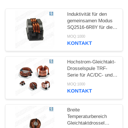
PRIVACY
Induktivität für den
POLICY
gemeinsamen Modus
SQ2516-6R8Y für die
EMI-Filterung von
MOQ:1000
SMPS- und
KONTAKT
Kommunikationsgeräten
Hochstrom-Gleichtakt-
Drosselspule TRF-
Serie für AC/DC- und
DC/DC-
MOQ:1000
Leitungsfilterung
KONTAKT
Breite
Temperaturbereich
Gleichtaktdrossel