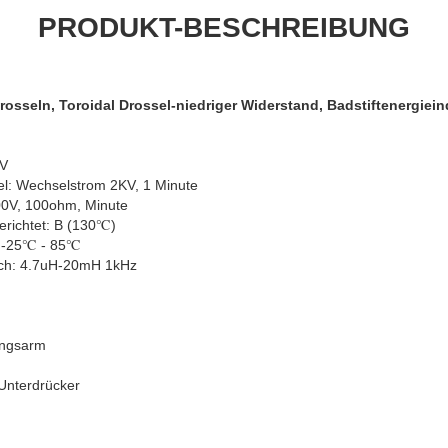
PRODUKT-BESCHREIBUNG
osseln, Toroidal Drossel-niedriger Widerstand, Badstiftenergiein
0V
l: Wechselstrom 2KV, 1 Minute
00V, 100ohm, Minute
erichtet: B (130℃)
: -25℃ - 85℃
eich: 4.7uH-20mH 1kHz
ungsarm
Unterdrücker