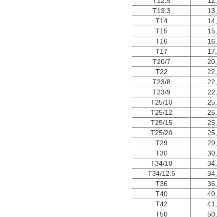
T12.5
12
T13.3
13
T14
14
T15
15
T16
16
T17
17
T20/7
20
T22
22
T23/8
22
T23/9
22
T25/10
25
T25/12
25
T25/15
25
T25/20
25
T29
29
T30
30
T34/10
34
T34/12.5
34
T36
36
T40
40
T42
41
T50
50