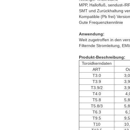
MPP, Hallofluß, sendust-/R
SMT und Zurückhaltung ver
Kompatible (Pb frei) Versi
Gute Frequenzkennlinie
Anwendung:
Weit zugetroffen in den ve
Filternde Stromleitung, EM
Produkt-Beschreibung:
Toroidkerndaten
ART
O
T3.0
3,
T3.9
3,
T3.9/2
3,
T4.0
4,
T5.8
5,
T5.8/3
5,
T6.3
6,
T9.5
9,
T10
10