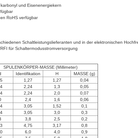
Fkarbonyl und Eisenenergiekern
fügbar
onen RoHS verfügbar
rschiedenen Schaltleistungslieferanten und in der elektronischen Hoch
I/RFI für Schaltermodusstromversorgung
SPULENKÖRPER-MASSE (Millimeter)
d
Identifikation
H
MASSE (g)
05
1,27
1,27
0,04
94
2,24
1,3
0,05
94
2,24
2,0
0,07
0
2,4
1,6
0,06
84
3,05
1,52
0,1
84
3,05
3,0
0,3
3
3,8
2,5
0,2
53
4,75
3,17
0,8
,0
6,0
4,0
0,9