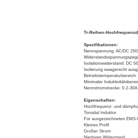
Tr-Reihen-Hochfrequenzdr
Spezifikationen:
Nennspannung: AC/DC 25
Widerstandsspannungspege
Isolationswiderstand: DC 5
Isolierung waagerecht ausg
Betriebstemperaturbereich
Minimaler Induktivitätsber
Nennstromstrecke: 0.2-30A
Eigenschaften:
Hochfrequenz- und dämpf
Toroidal Induktor
Für ausgezeichneten EMS-
Kleines Profil
Großer Strom
Niedriger Widerstand