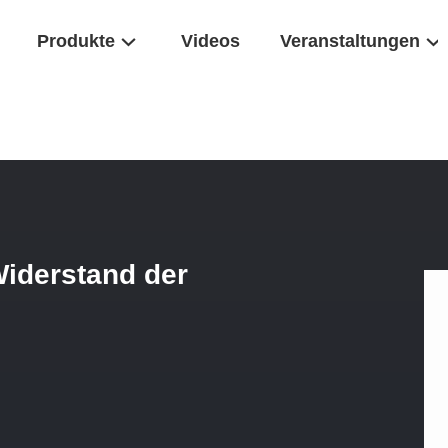
Produkte
Videos
Veranstaltungen
rossel-Niedriger Widerstand Der Frequenz-1KHz 18 - 50mm Außendur
Widerstand der