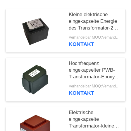
PRIVACY
Kleine elektrische
POLICY
eingekapselte Energie
des Transformator-2VA
50Hz/60Hz
Verhandelbar MOQ:Verhandlung
KONTAKT
Hochfrequenz
eingekapselter PWB-
Transformator-Epoxy-
Kleber eingekapselter
Verhandelbar MOQ:Verhandlung
Transformator
KONTAKT
Elektrische
eingekapselte
Transformator-kleine