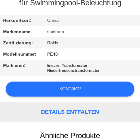
QUALITÄTSKONTROLLE
für Swimmingpool-Beleuchtung
KONTAKTIEREN
Herkunftsort:
China
SIE
Markenname:
shinhom
UNS
Zertifizierung:
RoHs
Modellnummer:
PE48
NEUIGKEITEN
Markieren:
,
linearer Transformator
Niederfrequenztransformator
RECHTSSACHEN
KONTAKT!
ANGEBOT
ANFORDERN
DETAILS ENTFALTEN
SITEMAP
Ähnliche Produkte