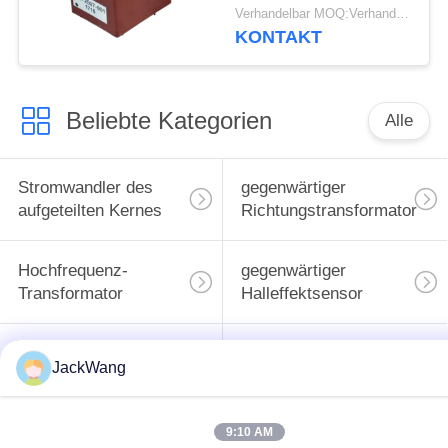
3.2VA Energie
Verhandelbar MOQ:Verhandlung
50Hz/60Hz
KONTAKT
Beliebte Kategorien
Alle
Stromwandler des
gegenwärtiger
aufgeteilten Kernes
Richtungstransformator
Hochfrequenz-
gegenwärtiger
Transformator
Halleffektsensor
BAD Energie-
Oberflächenbergenergieind
JackWang
Induktor
9:10 AM
Common Mode
hohe gegenwärtige