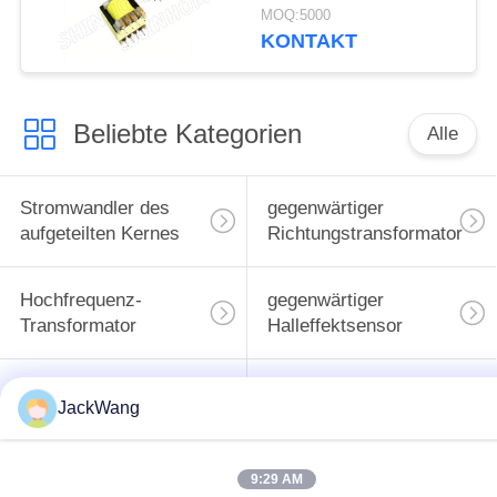
Schaltnetzteilanwendungen
MOQ:5000
mit kundenspezifischen
KONTAKT
Designs erhältlich
Beliebte Kategorien
Alle
Stromwandler des
gegenwärtiger
aufgeteilten Kernes
Richtungstransformator
Hochfrequenz-
gegenwärtiger
Transformator
Halleffektsensor
BAD Energie-
Oberflächenbergenergieind
JackWang
Induktor
9:29 AM
Common Mode
hohe gegenwärtige