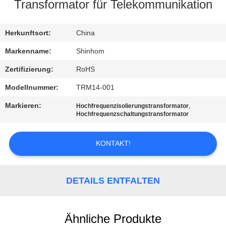
QUALITÄTSKONTROLLE
Transformator für Telekommunikation
KONTAKTIEREN
Herkunftsort:
China
SIE
Markenname:
Shinhom
UNS
Zertifizierung:
RoHS
Modellnummer:
TRM14-001
NEUIGKEITEN
Markieren:
,
Hochfrequenzisolierungstransformator
Hochfrequenzschaltungstransformator
RECHTSSACHEN
KONTAKT!
ANGEBOT
ANFORDERN
DETAILS ENTFALTEN
SITEMAP
Ähnliche Produkte