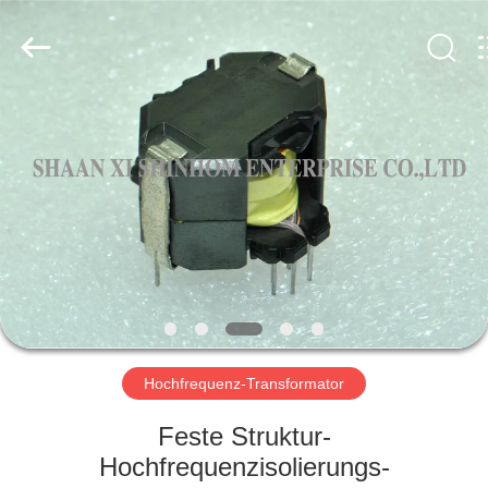
2026
Shaanxi
Shinhom
Enterprise
Co.,Ltd.
All
Rights
Reserved.
HEIM
PRODUKTE
VIDEOS
ÜBER
UNS
Hochfrequenz-Transformator
WERKSBESICHTIGUNG
Feste Struktur-
Hochfrequenzisolierungs-