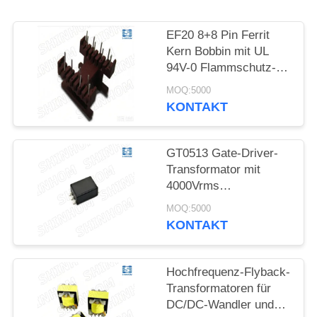
PRIVACY
EF20 8+8 Pin Ferrit
POLICY
Kern Bobbin mit UL
94V-0 Flammschutz-
PET-Material für
MOQ:5000
Flyback-
KONTAKT
Transformatoren
GT0513 Gate-Driver-
Transformator mit
4000Vrms
Grundisolation, Push-
MOQ:5000
Pull-Topologie und
KONTAKT
AEC-Q200-Konformität
für IGBT- und
MOSFET-Gate-Drive
Hochfrequenz-Flyback-
Transformatoren für
DC/DC-Wandler und