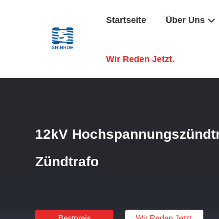
Startseite
Über Uns
Startseite
/
Produkte
/
Hochspannungszündtrafo
/
12kV Ho
Wir Reden Jetzt.
12kV Hochspannungszündtra
Zündtrafo
Bestpreis
Wir Reden Jetzt.