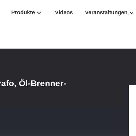
Produkte
Videos
Veranstaltungen
chspannungszündtrafo, Öl-Brenner-Zündtrafo
fo, Öl-Brenner-