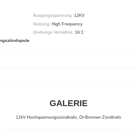
Ausgangsspannung:
12KV
Nutzung:
High Frequency
Drehungs-Verhältnis:
16:1
ngszündspule
GALERIE
12kV Hochspannungszündtrafo, Öl-Brenner-Zündtrafo