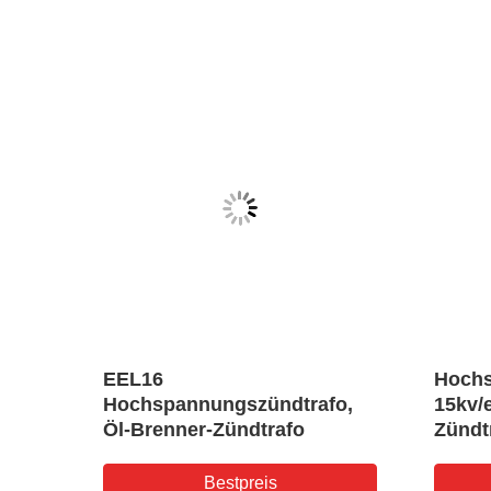
en
EEL16
Hoch
fo
Hochspannungszündtrafo,
15kv/
Öl-Brenner-Zündtrafo
Zündtr
Brenn
Bestpreis