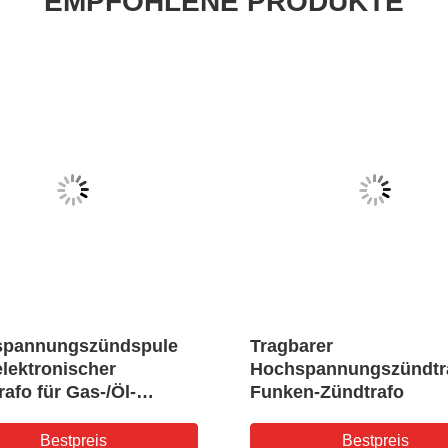
EMPFOHLENE PRODUKTE
spannungszündspule
Tragbarer
elektronischer
Hochspannungszündtr
afo für Gas-/Öl-
Funken-Zündtrafo
er
Bestpreis
Bestpreis