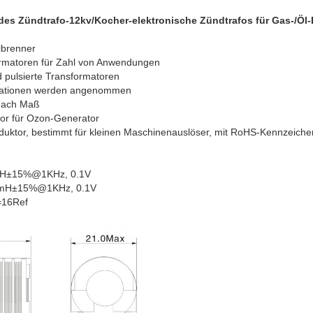
s Zündtrafo-12kv/Kocher-elektronische Zündtrafos für Gas-/Öl-
lbrenner
matoren für Zahl von Anwendungen
pulsierte Transformatoren
kationen werden angenommen
nach Maß
or für Ozon-Generator
uktor, bestimmt für kleinen Maschinenauslöser, mit RoHS-Kennzeiche
uH±15%@1KHz, 0.1V
7mH±15%@1KHz, 0.1V
=16Ref