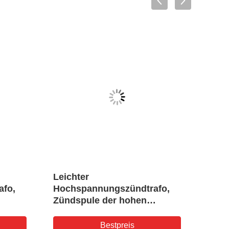
Leichter
EEL
afo,
Hochspannungszündtrafo,
Hoch
Zündspule der hohen
des 
Leistung
Bestpreis