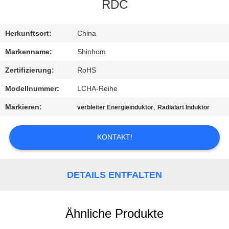
QUALITÄTSKONTROLLE
RDC
KONTAKTIEREN
Herkunftsort:
China
SIE
Markenname:
Shinhom
UNS
Zertifizierung:
RoHS
Modellnummer:
LCHA-Reihe
NEUIGKEITEN
Markieren:
,
verbleiter Energieinduktor
Radialart Induktor
RECHTSSACHEN
KONTAKT!
ANGEBOT
DETAILS ENTFALTEN
ANFORDERN
SITEMAP
Ähnliche Produkte