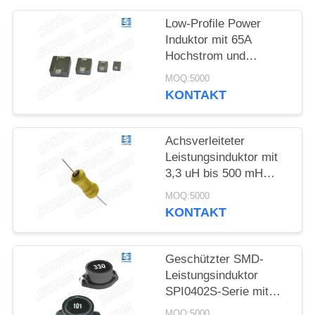
PRIVACY
Low-Profile Power
Induktor mit 65A
POLICY
Hochstrom und
geformte / geschützte
MOQ:5000
Konstruktion für
KONTAKT
Automobilsysteme
Achsverleiteter
Leistungsinduktor mit
3,3 uH bis 500 mH
Induktionsbereich
MOQ:5000
Hochstromkapazität
KONTAKT
und
Ferritkernkonstruktion
Geschützter SMD-
Leistungsinduktor
SPI0402S-Serie mit
hoher Stromkapazität
MOQ:5000