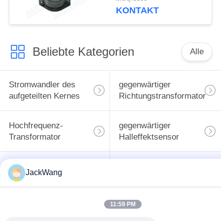
und kompakter
KONTAKT
Bauweise für
Gleichspann-
Gleichspann-Wandler
Beliebte Kategorien
Alle
Stromwandler des
gegenwärtiger
aufgeteilten Kernes
Richtungstransformator
Hochfrequenz-
gegenwärtiger
Transformator
Halleffektsensor
BAD Energie-
Oberflächenbergenergieind
JackWang
Induktor
11:59 PM
Common Mode
hohe gegenwärtige
Choke
Energieinduktoren