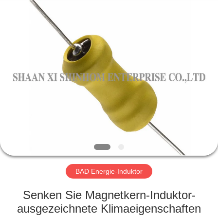
2026
Shaanxi
Shinhom
Enterprise
Co.,Ltd.
All
Rights
Reserved.
HEIM
PRODUKTE
VIDEOS
ÜBER
UNS
BAD Energie-Induktor
WERKSBESICHTIGUNG
Senken Sie Magnetkern-Induktor-
ausgezeichnete Klimaeigenschaften