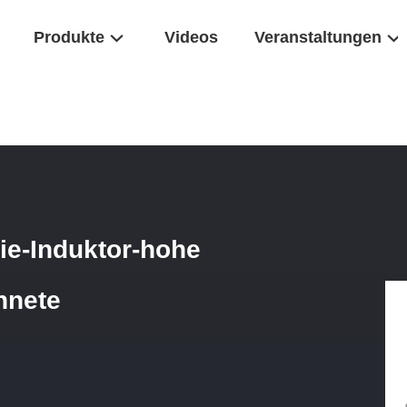
Produkte
Videos
Veranstaltungen
e Toroidal Energie-Induktor-Hohe Zuverlässigkeits-Ausgezeichnete Me
ie-Induktor-hohe
hnete