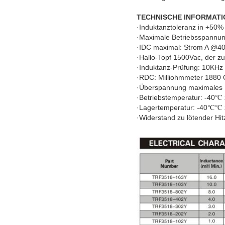
TECHNISCHE INFORMATI
·Induktanztoleranz in +50
·Maximale Betriebsspannu
·IDC maximal: Strom A @4
·Hallo-Topf 1500Vac, der z
·Induktanz-Prüfung: 10KH
·RDC: Milliohmmeter 1880
·Überspannung maximales 
·Betriebstemperatur: -40
·Lagertemperatur: -40℃
·Widerstand zu lötender Hi