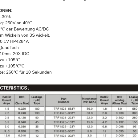
ONEN:
% -30%
ng: 250V an 40℃
0℃ der Bewertung AC/DC
um Wickeln von 3S wickelt.
z 0.1V HP4284A
 QuadTech
10ms: 20X IDC
℃ zu +105℃
℃ zu +105℃℃
tze: 260℃ für 10 Sekunden