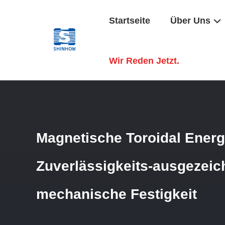
Startseite
Über Uns
Startseite
/
Produkte
/
Common Mode Choke
/
Magnetisch
Wir Reden Jetzt.
Magnetische Toroidal Energ
Zuverlässigkeits-ausgezeic
mechanische Festigkeit