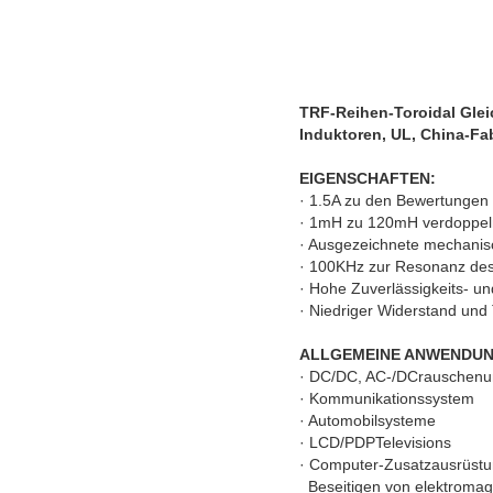
TRF-Reihen-Toroidal Glei
Induktoren, UL, China-Fa
EIGENSCHAFTEN:
· 1.5A zu den Bewertungen
· 1mH zu 120mH verdoppel
· Ausgezeichnete mechanisc
· 100KHz zur Resonanz des
· Hohe Zuverlässigkeits- 
· Niedriger Widerstand und
ALLGEMEINE ANWENDUN
· DC/DC, AC-/DCrauschenu
· Kommunikationssystem
· Automobilsysteme
· LCD/PDPTelevisions
· Computer-Zusatzausrüst
Beseitigen von elektromag