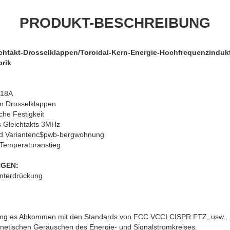
PRODUKT-BESCHREIBUNG
chtakt-Drosselklappen/Toroidal-Kern-Energie-Hochfrequenzinduk
brik
 18A
n Drosselklappen
he Festigkeit
 Gleichtakts 3MHz
und Variantenc$pwb-bergwohnung
 Temperaturanstieg
GEN:
nterdrückung
ung es Abkommen mit den Standards von FCC VCCI CISPR FTZ, usw.,
netischen Geräuschen des Energie- und Signalstromkreises.