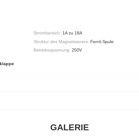
Strombereich:
1A zu 18A
Struktur des Magnetisierers:
Ferrit-Spule
Betriebsspannung:
250V
lklappe
GALERIE